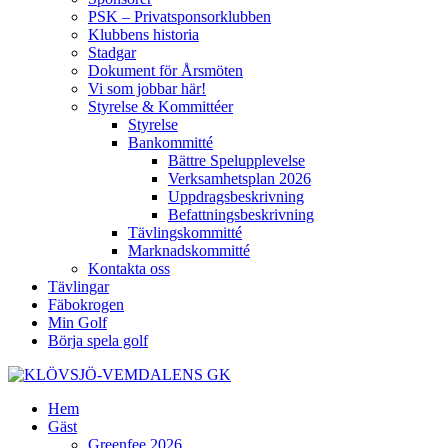
PSK – Privatsponsorklubben
Klubbens historia
Stadgar
Dokument för Årsmöten
Vi som jobbar här!
Styrelse & Kommittéer
Styrelse
Bankommitté
Bättre Spelupplevelse
Verksamhetsplan 2026
Uppdragsbeskrivning
Befattningsbeskrivning
Tävlingskommitté
Marknadskommitté
Kontakta oss
Tävlingar
Fäbokrogen
Min Golf
Börja spela golf
Hem
Gäst
Greenfee 2026