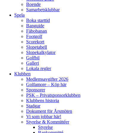
Boende
Samarbetsklubbar
Spela
Boka starttid
Banguide
Fäbobanan
Footgolf
Scorekort
Slopetabell
Slopekalkylator
Golfbil
Galleri
Lokala regler
Klubben
Medlemsavgifter 2026
Golfamore – Köp här
Sponsorer
PSK – Privatsponsorklubben
Klubbens historia
Stadgar
Dokument för Årsmöten
Vi som jobbar här!
Styrelse & Kommittéer
Styrelse
Bankommitté