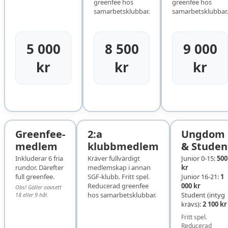
greenfee hos
greenfee hos
samarbetsklubbar.
samarbetsklubbar.
5 000
8 500
9 000
kr
kr
kr
Greenfee-
2:a
Ungdom
medlem
klubbmedlem
& Studen
Inkluderar 6 fria
Kräver fullvärdigt
Junior 0-15:
500
rundor. Därefter
medlemskap i annan
kr
full greenfee.
SGF-klubb. Fritt spel.
Junior 16-21:
1
Reducerad greenfee
000 kr
Obs! Gäller oavsett
hos samarbetsklubbar.
Student (intyg
18 eller 9 hål.
krävs):
2 100 kr
Fritt spel.
Reducerad