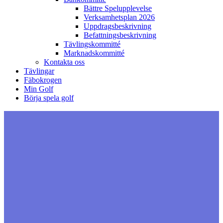
Bättre Spelupplevelse
Verksamhetsplan 2026
Uppdragsbeskrivning
Befattningsbeskrivning
Tävlingskommitté
Marknadskommitté
Kontakta oss
Tävlingar
Fäbokrogen
Min Golf
Börja spela golf