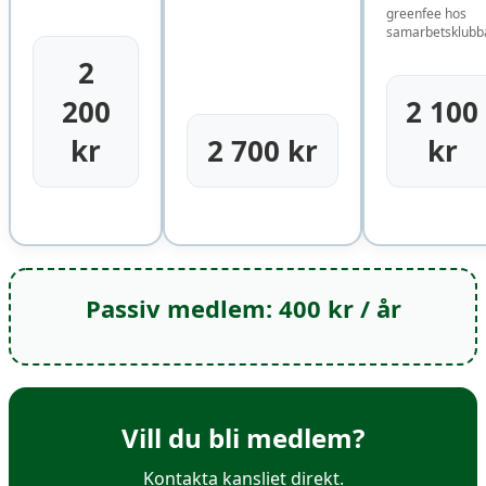
greenfee hos
samarbetsklubba
2
200
2 100
kr
2 700 kr
kr
Passiv medlem: 400 kr / år
Vill du bli medlem?
Kontakta kansliet direkt.