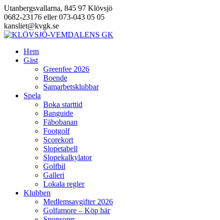
Hoppa
Utanbergsvallarna, 845 97 Klövsjö
till
0682-23176 eller 073-043 05 05
innehåll
kansliet@kvgk.se
Hem
Gäst
Greenfee 2026
Boende
Samarbetsklubbar
Spela
Boka starttid
Banguide
Fäbobanan
Footgolf
Scorekort
Slopetabell
Slopekalkylator
Golfbil
Galleri
Lokala regler
Klubben
Medlemsavgifter 2026
Golfamore – Köp här
Sponsorer