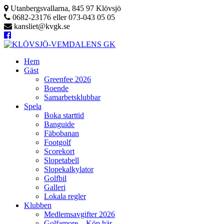
Hoppa
Utanbergsvallarna, 845 97 Klövsjö
till
0682-23176 eller 073-043 05 05
innehåll
kansliet@kvgk.se
Hem
Gäst
Greenfee 2026
Boende
Samarbetsklubbar
Spela
Boka starttid
Banguide
Fäbobanan
Footgolf
Scorekort
Slopetabell
Slopekalkylator
Golfbil
Galleri
Lokala regler
Klubben
Medlemsavgifter 2026
Golfamore – Köp här