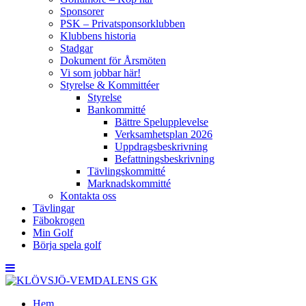
Sponsorer
PSK – Privatsponsorklubben
Klubbens historia
Stadgar
Dokument för Årsmöten
Vi som jobbar här!
Styrelse & Kommittéer
Styrelse
Bankommitté
Bättre Spelupplevelse
Verksamhetsplan 2026
Uppdragsbeskrivning
Befattningsbeskrivning
Tävlingskommitté
Marknadskommitté
Kontakta oss
Tävlingar
Fäbokrogen
Min Golf
Börja spela golf
Hem