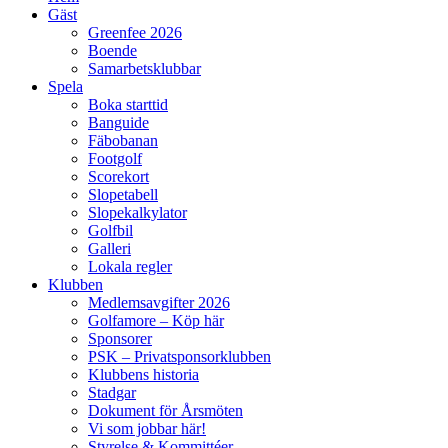
Gäst
Greenfee 2026
Boende
Samarbetsklubbar
Spela
Boka starttid
Banguide
Fäbobanan
Footgolf
Scorekort
Slopetabell
Slopekalkylator
Golfbil
Galleri
Lokala regler
Klubben
Medlemsavgifter 2026
Golfamore – Köp här
Sponsorer
PSK – Privatsponsorklubben
Klubbens historia
Stadgar
Dokument för Årsmöten
Vi som jobbar här!
Styrelse & Kommittéer