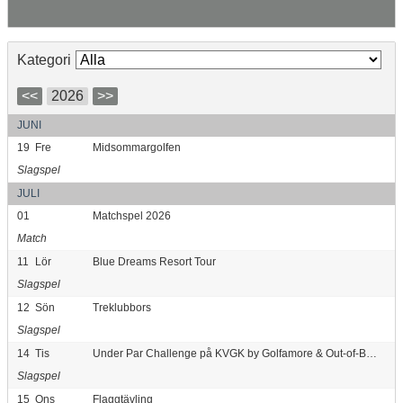
Kategori
<<
2026
>>
JUNI
19
Fre
Midsommargolfen
Slagspel
JULI
01
Matchspel 2026
Match
11
Lör
Blue Dreams Resort Tour
Slagspel
12
Sön
Treklubbors
Slagspel
14
Tis
Under Par Challenge på KVGK by Golfamore & Out-of-Bounds.se
Slagspel
15
Ons
Flaggtävling