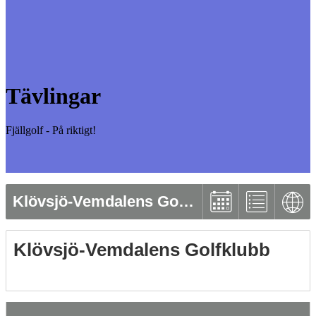
Tävlingar
Fjällgolf - På riktigt!
Klövsjö-Vemdalens Golfklubb
Klövsjö-Vemdalens Golfklubb