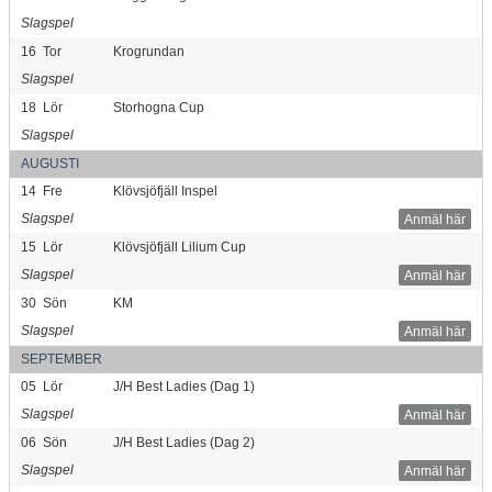
Slagspel
16
Tor
Krogrundan
Slagspel
18
Lör
Storhogna Cup
Slagspel
AUGUSTI
14
Fre
Klövsjöfjäll Inspel
Slagspel
Anmäl här
15
Lör
Klövsjöfjäll Lilium Cup
Slagspel
Anmäl här
30
Sön
KM
Slagspel
Anmäl här
SEPTEMBER
05
Lör
J/H Best Ladies (Dag 1)
Slagspel
Anmäl här
06
Sön
J/H Best Ladies (Dag 2)
Slagspel
Anmäl här